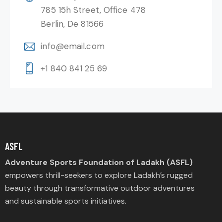
785 15h Street, Office 478
Berlin, De 81566
info@email.com
+1 840 841 25 69
ASFL
Adventure Sports Foundation of Ladakh (ASFL)
empowers thrill-seekers to explore Ladakh’s rugged
beauty through transformative outdoor adventures
and sustainable sports initiatives.